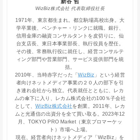
新谷 哲
WizBiz株式会社 代表取締役社長
1971年、東京都生まれ。都立駒場高校出身。大
学卒業後、ベンチャー・リンクに就職。銀行、
信用金庫の融資コンサルタントを皮切りに、仙
台支店長、東日本事業部長、執行役員を歴任。
その後、常務執行役に就任し、経営コンサルテ
ィング部門や営業部門、サービス提供部門を統
括。
2010年、当時赤字だった「
WizBiz
」という経営
者向けネットメディア事業の２０人の部下を引
き連れ会社から独立。代表就任とともに、レカ
ムの傘下に入り、レカム株式会社の100％子会社
として、
WizBiz株式会社
を創業。2011年、レカ
ムと光通信の出資分を全て買い取る。2023年12
月、TOKYO PRO Market（東京プロマーケッ
ト）市場へ上場。
現在、経営者向けネットメディア「WizBiz」を