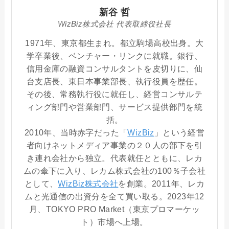
新谷 哲
WizBiz株式会社 代表取締役社長
1971年、東京都生まれ。都立駒場高校出身。大
学卒業後、ベンチャー・リンクに就職。銀行、
信用金庫の融資コンサルタントを皮切りに、仙
台支店長、東日本事業部長、執行役員を歴任。
その後、常務執行役に就任し、経営コンサルテ
ィング部門や営業部門、サービス提供部門を統
括。
2010年、当時赤字だった「
WizBiz
」という経営
者向けネットメディア事業の２０人の部下を引
き連れ会社から独立。代表就任とともに、レカ
ムの傘下に入り、レカム株式会社の100％子会社
として、
WizBiz株式会社
を創業。2011年、レカ
ムと光通信の出資分を全て買い取る。2023年12
月、TOKYO PRO Market（東京プロマーケッ
ト）市場へ上場。