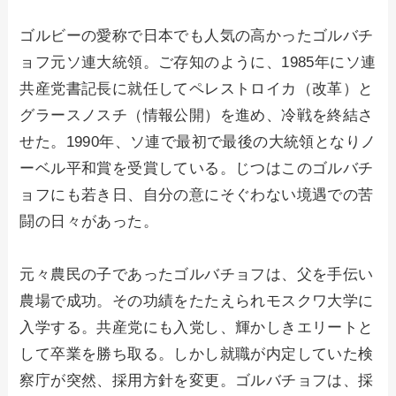
ゴルビーの愛称で日本でも人気の高かったゴルバチ
ョフ元ソ連大統領。ご存知のように、1985年にソ連
共産党書記長に就任してペレストロイカ（改革）と
グラースノスチ（情報公開）を進め、冷戦を終結さ
せた。1990年、ソ連で最初で最後の大統領となりノ
ーベル平和賞を受賞している。じつはこのゴルバチ
ョフにも若き日、自分の意にそぐわない境遇での苦
闘の日々があった。
元々農民の子であったゴルバチョフは、父を手伝い
農場で成功。その功績をたたえられモスクワ大学に
入学する。共産党にも入党し、輝かしきエリートと
して卒業を勝ち取る。しかし就職が内定していた検
察庁が突然、採用方針を変更。ゴルバチョフは、採