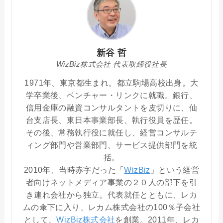
新谷 哲
WizBiz株式会社 代表取締役社長
1971年、東京都生まれ。都立駒場高校出身。大
学卒業後、ベンチャー・リンクに就職。銀行、
信用金庫の融資コンサルタントを皮切りに、仙
台支店長、東日本事業部長、執行役員を歴任。
その後、常務執行役に就任し、経営コンサルテ
ィング部門や営業部門、サービス提供部門を統
括。
2010年、当時赤字だった「
WizBiz
」という経営
者向けネットメディア事業の２０人の部下を引
き連れ会社から独立。代表就任とともに、レカ
ムの傘下に入り、レカム株式会社の100％子会社
として、
WizBiz株式会社
を創業。2011年、レカ