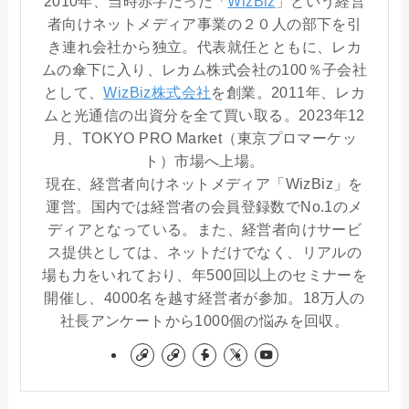
2010年、当時赤字だった「
WizBiz
」という経営
者向けネットメディア事業の２０人の部下を引
き連れ会社から独立。代表就任とともに、レカ
ムの傘下に入り、レカム株式会社の100％子会社
として、
WizBiz株式会社
を創業。2011年、レカ
ムと光通信の出資分を全て買い取る。2023年12
月、TOKYO PRO Market（東京プロマーケッ
ト）市場へ上場。
現在、経営者向けネットメディア「WizBiz」を
運営。国内では経営者の会員登録数でNo.1のメ
ディアとなっている。また、経営者向けサービ
ス提供としては、ネットだけでなく、リアルの
場も力をいれており、年500回以上のセミナーを
開催し、4000名を越す経営者が参加。18万人の
社長アンケートから1000個の悩みを回収。