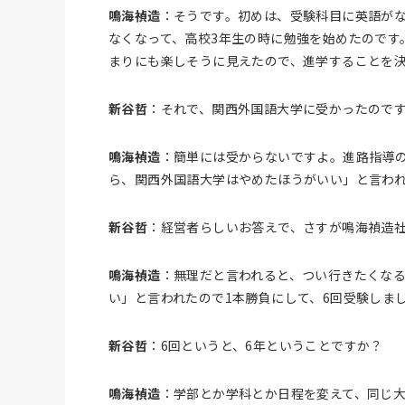
鳴海禎造
：そうです。初めは、受験科目に英語が
なくなって、高校3年生の時に勉強を始めたのです
まりにも楽しそうに見えたので、進学することを
新谷哲
：それで、関西外国語大学に受かったので
鳴海禎造
：簡単には受からないですよ。進路指導の
ら、関西外国語大学はやめたほうがいい」と言わ
新谷哲
：経営者らしいお答えで、さすが鳴海禎造
鳴海禎造
：無理だと言われると、つい行きたくな
い」と言われたので1本勝負にして、6回受験しま
新谷哲
：6回というと、6年ということですか？
鳴海禎造
：学部とか学科とか日程を変えて、同じ大