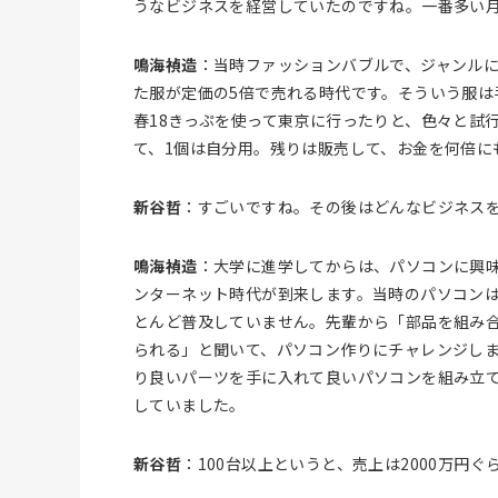
うなビジネスを経営していたのですね。一番多い
鳴海禎造
：当時ファッションバブルで、ジャンルに
た服が定価の5倍で売れる時代です。そういう服は
春18きっぷを使って東京に行ったりと、色々と試
て、1個は自分用。残りは販売して、お金を何倍に
新谷哲
：すごいですね。その後はどんなビジネス
鳴海禎造
：大学に進学してからは、パソコンに興味を
ンターネット時代が到来します。当時のパソコンは
とんど普及していません。先輩から「部品を組み
られる」と聞いて、パソコン作りにチャレンジし
り良いパーツを手に入れて良いパソコンを組み立て
していました。
新谷哲
：100台以上というと、売上は2000万円ぐ