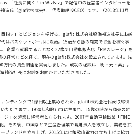
st「社長に聞く！in WizBiz」で配信中の経営者インタビューを
氏（glafit株式会社 代表取締役CEO）です。（2018年11月
指す」とビジョンを掲げる、glafit 株式会社鳴海禎造社長にお越
代はバスケットボールに没頭。15歳から服の転売でお金を稼ぐ事
年、企業へ就職することなく22歳で自動車販売店「RMガレージ」を
の経営などを経て、現在のglafit株式会社を設立されています。先
2800万円の資金調達を実現しました。成功の秘訣は「明・元・素」。
鳴海禎造社長にお話をお聞かせいただきました。
ンディングで1億円以上集められた、glafit株式会社代表取締役
いただきます。1980年和歌山市に生まれ、15歳の時から商売の経
ージ」を起業し経営者となられます。2007年自動車輸出業「FINE
年には法人化。その後、中国などで生産管理業で現地法人を設立し、業務を拡
メーカーブランドを立ち上げ、2015年には和歌山電力の立ち上げに協力