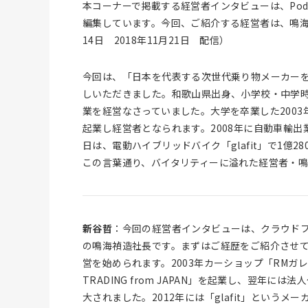
本コーナーで掲載する経営者インタビューは、Podca
編集しています。今回、ご紹介する経営者は、鳴海禎造
14日 2018年11月21日 配信）
今回は、「日本を代表する次世代乗り物メーカーを目
しいただきました。和歌山県出身、小学校・中学時
業を経営なさっていました。大学を卒業した2003
起業し経営者となられます。2008年に自動車輸出業
日は、電動ハイブリッドバイク「glafit」で1億
この言葉通り、バイタリティーに溢れた経営者・
新谷哲
：今回の経営者インタビューは、クラウドファ
の鳴海禎造社長です。まずはご経歴をご紹介させて
営を始められます。2003年カーショップ「RMガレ
TRADING from JAPAN」を起業し、翌
大されました。2012年には「glafit」という