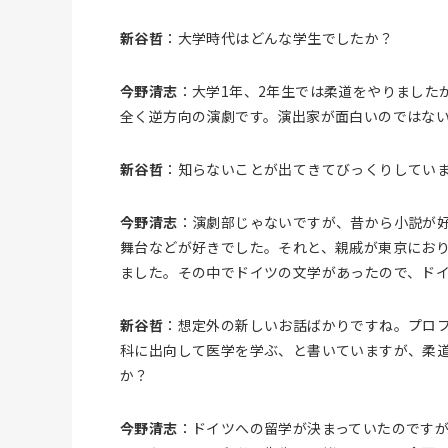
新谷哲
：大学時代はどんな学生でしたか？
今野清志
：大学1年、2年生では柔道をやりました
全く逆方向の演劇です。演出家が面白いのではな
新谷哲
：知らないことが出てきてびっくりしてい
今野清志
：演劇部じゃないですが、昔から小説が
舞台などが好きでした。それと、親戚が東京にお
ました。その中でドイツの文学があったので、ド
新谷哲
：想定外の新しいお話ばかりですね。プロ
科に出向して医学を学ぶ、と書いていますが、柔
か？
今野清志
：ドイツへの留学が決まっていたのです