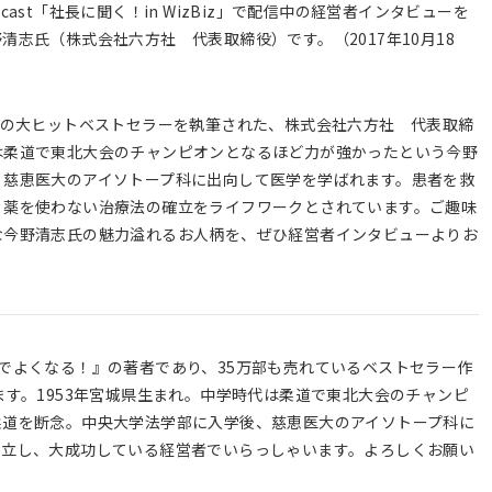
st「社長に聞く！in WizBiz」で配信中の経営者インタビューを
志氏（株式会社六方社 代表取締役）です。（2017年10月18
部の大ヒットベストセラーを執筆された、株式会社六方社 代表取締
は柔道で東北大会のチャンピオンとなるほど力が強かったという今野
、慈恵医大のアイソトープ科に出向して医学を学ばれます。患者を救
、薬を使わない治療法の確立をライフワークとされています。ご趣味
な今野清志氏の魅力溢れるお人柄を、ぜひ経営者インタビューよりお
でよくなる！』の著者であり、35万部も売れているベストセラー作
ます。1953年宮城県生まれ。中学時代は柔道で東北大会のチャンピ
柔道を断念。中央大学法学部に入学後、慈恵医大のアイソトープ科に
独立し、大成功している経営者でいらっしゃいます。よろしくお願い