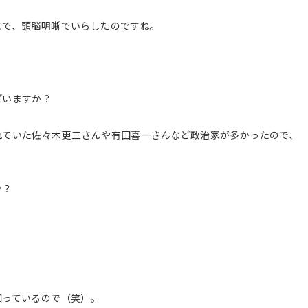
とで、頭脳明晰でいらしたのですね。
ざいますか？
れていた佐々木更三さんや有田喜一さんなど政治家が多かったので、
か？
？
知っているので（笑）。