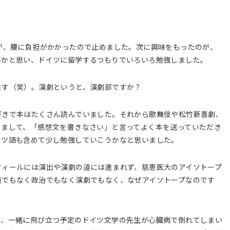
が、腰に負担がかかったので止めました。次に興味をもったのが、
いかと思い、ドイツに留学するつもりでいろいろ勉強しました。
ます（笑）。演劇というと、演劇部ですか？
好きで本はたくさん読んでいました。それから歌舞伎や松竹新喜劇、
りまして、「感想文を書きなさい」と言ってよく本を送っていただき
イツ語も含めて少し勉強していこうかなと思いました。
フィールには演出や演劇の道には進まれず、慈恵医大のアイソトープ
道でもなく政治でもなく演劇でもなく、なぜアイソトープなのです
が、一緒に飛び立つ予定のドイツ文学の先生が心臓病で倒れてしまい