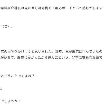
。寺澤康介社長は見た目も格好良くて慶応ボーイという感じがします
す（笑）。
東京の大学を受けようと思いました。当時、兄が慶応に行っていたの
立が落ちて、慶応に受かったから選んだという、非常に安易な理由で
たということですよね？
す。
のでしょうか？