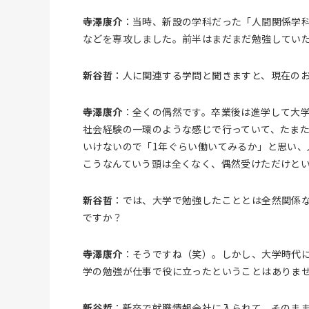
寺澤康介
：当時、新設の学科だった「人間関係学
などを専攻しました。前半はまだまだ勉強してい
新谷哲
：人に関連する学問と聞きますと、現在の
寺澤康介
：全くの偶然です。卒業後は進学して大
社会経験の一環のような感じで行っていて、たま
いけないので「1年ぐらい働いてみるか」と思い、
こうなんていう頭は全くなく、偶然受けただけと
新谷哲
：では、大学で勉強したこととは全然関係
ですか？
寺澤康介
：そうですね（笑）。しかし、大学時代
学の勉強が仕事で役に立ったということはありま
新谷哲
：新卒で就職情報会社に入られて、そのま