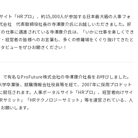
イト「HRプロ」、約15,000人が参加する日本最大級の人事フォ
re株式会社 代表取締役社長の寺澤康介氏にお越しいただきました。好
ての仕事に邁進されている寺澤康介氏は、「いかに仕事を楽しくでき
方・経営者の皆様へのお言葉も、多くの修羅場をくぐり抜けてきたと
ンタビューをぜひお聞きください！
で有名なProFuture株式会社の寺澤康介社長をお呼びしました。
大学卒業後、就職情報会社役員等を経て、2007年に採用プロドット
に就任されます。人事ポータルサイト「HRプロ」、経営者向けサイ
Rサミット」「HRテクノロジーサミット」等を運営されている、人
くお願いします。