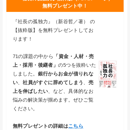
無料プレゼント中！
『社長の孤独力』（新谷哲／著） の
【抜粋版】を無料プレゼントしてお
ります！
71の課題の中から
「資金・人材・売
上・採用・後継者」
の5つを抜粋いた
しました。
銀行からお金が借りれな
い
、
社員がすぐに辞めてしまう
、
売
上を伸ばしたい
、など、具体的なお
悩みの解決策が掴めます。ぜひご覧
ください。
無料プレゼントの詳細は
こちら