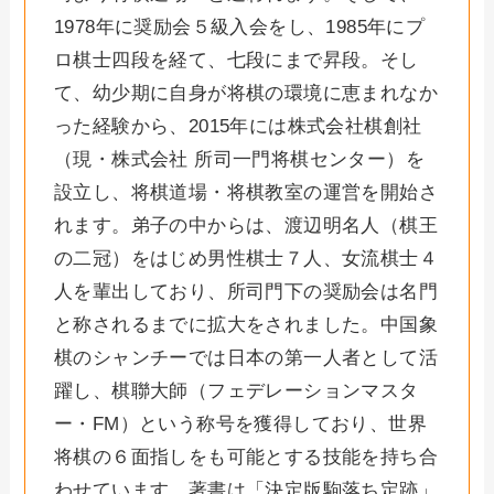
1978年に奨励会５級入会をし、1985年にプ
ロ棋士四段を経て、七段にまで昇段。そし
て、幼少期に自身が将棋の環境に恵まれなか
った経験から、2015年には株式会社棋創社
（現・株式会社 所司一門将棋センター）を
設立し、将棋道場・将棋教室の運営を開始さ
れます。弟子の中からは、渡辺明名人（棋王
の二冠）をはじめ男性棋士７人、女流棋士４
人を輩出しており、所司門下の奨励会は名門
と称されるまでに拡大をされました。中国象
棋のシャンチーでは日本の第一人者として活
躍し、棋聯大師（フェデレーションマスタ
ー・FM）という称号を獲得しており、世界
将棋の６面指しをも可能とする技能を持ち合
わせています。著書は「決定版駒落ち定跡」