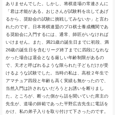
ありませんでした。しかし、将棋道場の常連さんに
「君は才能がある。おじさんが試験料を出してあげ
るから、奨励会の試験に挑戦してみないか」と言わ
れたのです。日本将棋連盟のプロ棋士養成機関であ
る奨励会に入門するには、通常、師匠がいなければ
いけません。また、満21歳の誕生日までに初段、満
26歳の誕生日を含むリーグ終了までに四段になれな
かった場合は退会となる厳しい年齢制限があるの
で、天才と呼ばれるような限られた子どもだけが受
けるような試験でした。当時の私は、高校２年生で
アマチュア四段と年齢も高く実績も無かったので、
当然入門は許されないだろうとお誘いを断りまし
た。ところが、断った側から話を聞いていた席主の
先生が、道場の師範であった平野広吉先生に電話を
かけ、私の弟子入りを取り付けて下さったのです。