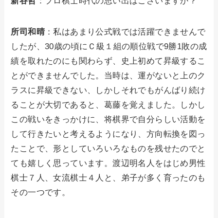
新谷哲
：プロ棋士時代の思い出はございますか？
所司和晴
：私はあまり公式戦では活躍できませんで
したが、30歳の頃にＣ級１組の順位戦で9勝1敗の成
績を取れたのにも関わらず、史上初めて昇級するこ
とができませんでした。当時は、運がないと上のク
ラスに昇級できない、しかしそれでもがんばり続け
ることが大切であると、葛藤を覚えました。しかし
この戦いをきっかけに、将棋界で自分らしい活動を
して行きたいと考えるようになり、方向転換を図っ
たことで、形としていろいろなものを残せたのでと
ても嬉しく思っています。渡辺明名人をはじめ男性
棋士７人、女流棋士４人と、弟子が多く育ったのも
その一つです。