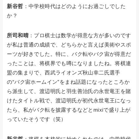
新谷哲
：中学校時代はどのようにお過ごしでした
か？
所司和晴
：プロ棋士は数学が得意な方が多いのです
が私は普通の成績で、どちらかと言えば美術やスポ
ーツが好きでした。特に、バク転やバク宙が得意だ
ったことは、将棋界でも噂になりましたね。将棋連
盟の集まりで、西武ライオンズ秋山幸二氏選手
の“バク宙ホームイン”をまね話題になったところか
ら派生して、渡辺明氏と羽生善治氏の永世竜王を賭
けたタイトル戦で、渡辺明氏が初代永世竜王になっ
たら、私がバク転を披露するなどとmixiで盛り上が
っていたそうです（笑）