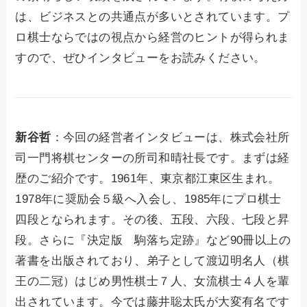
は、ビジネスとの共通点が多いとされています。プ
ロ棋士ならではの視点から経営のヒントが得られま
すので、ぜひインタビューをお読みください。
新谷哲
：今回の経営者インタビューは、株式会社所
司一門将棋センターの所司和晴社長です。まずは経
歴のご紹介です。1961年、東京都江東区生まれ。
1978年に奨励会５級へ入会し、1985年にプロ棋士
四段となられます。その後、五段、六段、七段と昇
段。さらに『決定版 駒落ち定跡』など90冊以上の
著書を出版されており、弟子として渡辺明名人（棋
王の二冠）はじめ男性棋士７人、女流棋士４人を輩
出されています。今では藤井聡太氏が大変有名です