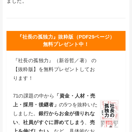
ました。
『社長の孤独力』抜粋版（PDF29ページ）
無料プレゼント中！
『社長の孤独力』（新谷哲／著） の
【抜粋版】を無料プレゼントしてお
ります！
71の課題の中から
「資金・人材・売
上・採用・後継者」
の5つを抜粋いた
しました。
銀行からお金が借りれな
い
、
社員がすぐに辞めてしまう
、
売
上を伸ばしたい
、など、具体的なお