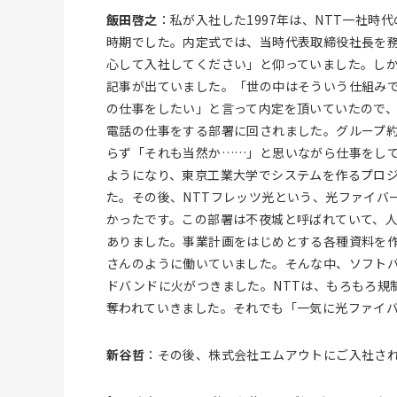
飯田啓之
：私が入社した1997年は、NTT一社時
時期でした。内定式では、当時代表取締役社長を務
心して入社してください」と仰っていました。しか
記事が出ていました。「世の中はそういう仕組み
の仕事をしたい」と言って内定を頂いていたので
電話の仕事をする部署に回されました。グループ約
らず「それも当然か……」と思いながら仕事をし
ようになり、東京工業大学でシステムを作るプロ
た。その後、NTTフレッツ光という、光ファイバ
かったです。この部署は不夜城と呼ばれていて、人
ありました。事業計画をはじめとする各種資料を
さんのように働いていました。そんな中、ソフトバン
ドバンドに火がつきました。NTTは、もろもろ規制
奪われていきました。それでも「一気に光ファイ
新谷哲
：その後、株式会社エムアウトにご入社さ