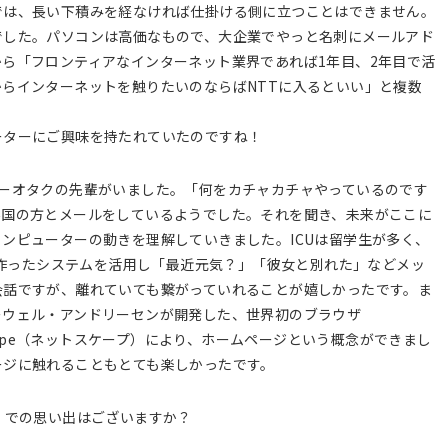
では、長い下積みを経なければ仕掛ける側に立つことはできません。
でした。パソコンは高価なもので、大企業でやっと名刺にメールアド
ら「フロンティアなインターネット業界であれば1年目、2年目で活
らインターネットを触りたいのならばNTTに入るといい」と複数
ーターにご興味を持たれていたのですね！
ターオタクの先輩がいました。「何をカチャカチャやっているのです
外国の方とメールをしているようでした。それを聞き、未来がここに
ンピューターの動きを理解していきました。ICUは留学生が多く、
生が作ったシステムを活用し「最近元気？」「彼女と別れた」などメッ
会話ですが、離れていても繋がっていれることが嬉しかったです。ま
ーウェル・アンドリーセンが開発した、世界初のブラウザ
scape（ネットスケープ）により、ホームページという概念ができまし
ージに触れることもとても楽しかったです。
）での思い出はございますか？