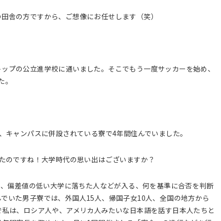
の田舎の方ですから、ご想像にお任せします（笑）
？
トップの公立進学校に通いました。そこでもう一度サッカーを始め、
た。
し、キャンパスに併設されている寮で4年間住んでいました。
ったのですね！大学時代の思い出はございますか？
人や、偏差値の低い大学に落ちた人などが入る、何を基準に合否を判断
でいた男子寮では、外国人15人、帰国子女10人、全国の地方から
で私は、ロシア人や、アメリカ人みたいな日本語を話す日本人たちと