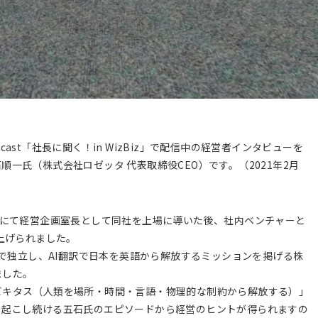
st「社長に聞く！in WizBiz」で配信中の経営者インタビューを
一氏（株式会社ロゼッタ 代表取締役CEO）です。（2021年2月
Aにて経営企画室長として同社を上場に導いた後、社内ベンチャーと
上げられました。
Oで独立し、AI翻訳で日本を英語から解放するミッションを掲げる株
ました。
ビキタス（人類を場所・時間・言語・物理的な制約から解放する）」
を起こし続ける五石氏のエピソードから経営のヒントが得られますの