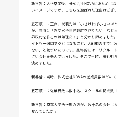
新谷哲
：大学卒業後、株式会社NOVAにお勤めに
いイメージですが、こちらを選ばれた理由はござ
五石順一
：正直、就職先は「小さければ小さいほ
が、当時は「外交官や世界政府を作りたい」など
界政府を作るのは無理だ！」と分かり諦めました
イトも一週間でクビになるほど、大組織の中で1つ
ない」と気づいたのです。最終的には、リクルー
さい会社を選んでいました。そこで当時、誰も知ら
決めました。
新谷哲
：当時、株式会社NOVAの従業員数はどの
五石順一
：従業員数は数十名、スクールの拠点数
新谷哲
：京都大学法学部の方が、数十名の会社に
せんでしたか？