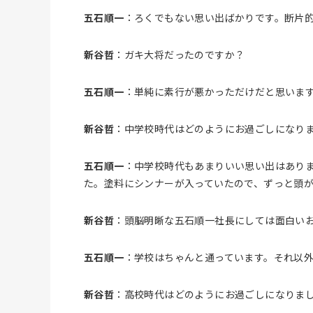
五石順一
：ろくでもない思い出ばかりです。断片
新谷哲
：ガキ大将だったのですか？
五石順一
：単純に素行が悪かっただけだと思いま
新谷哲
：中学校時代はどのようにお過ごしになり
五石順一
：中学校時代もあまりいい思い出はあり
た。塗料にシンナーが入っていたので、ずっと頭
新谷哲
：頭脳明晰な五石順一社長にしては面白い
五石順一
：学校はちゃんと通っています。それ以
新谷哲
：高校時代はどのようにお過ごしになりま