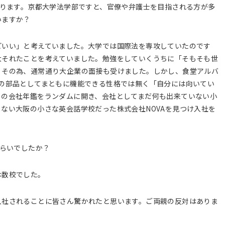
なります。京都大学法学部ですと、官僚や弁護士を目指される方が多
いますか？
どいい」と考えていました。大学では国際法を専攻していたのです
大それたことを考えていました。勉強をしていくうちに「そもそも世
。その為、通常通り大企業の面接も受けました。しかし、食堂アルバ
の部品としてまともに機能できる性格では無く「自分には向いてい
トの会社年鑑をランダムに開き、会社としてまだ何も出来ていない小
ない大阪の小さな英会話学校だった株式会社NOVAを見つけ入社を
くらいでしたか？
は数校でした。
入社されることに皆さん驚かれたと思います。ご両親の反対はありま