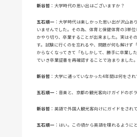
新谷哲
：大学時代の思い出はございますか？
五石順一
：大学時代は楽しかった思い出が沢山あ
いませんでした。その為、体育と保健体育の3単位
かやり切り、卒業することが出来ました。実はその
す。試験に行くのを忘れるや、問題が何も解けず
からなくなってきて「もしかして、勝手に卒業し
でいき卒業証書を再確認することで治まりました
新谷哲
：大学に通っていなかった4年間は何をされ
五石順一
：音楽と、京都の観光客向けガイドのボ
新谷哲
：英語で外国人観光客向けにガイドをされ
五石順一
：はい。この頃から英語を喋れるように