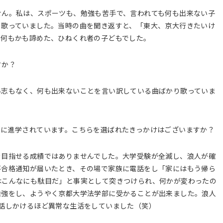
せん。私は、スポーツも、勉強も苦手で、言われても何も出来ない子
く歌っていました。当時の曲を聞き返すと、「東大、京大行きたいけ
、何もかも諦めた、ひねくれ者の子どもでした。
すか？
い志もなく、何も出来ないことを言い訳している曲ばかり歌っていま
部に進学されています。こちらを選ばれたきっかけはございますか？
を目指せる成績ではありませんでした。大学受験が全滅し、浪人が確
不合格通知が届いたとき、その場で家族に電話をし「家にはもう帰ら
はこんなにも駄目だ」と事実として突きつけられ、何かが変わったの
勉強をし、ようやく京都大学法学部に受かることが出来ました。浪人
話しかけるほど異常な生活をしていました（笑）