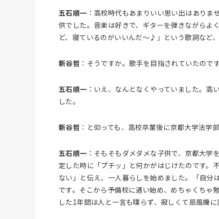
五石順一
：高校時代もあまりいい思い出はありま
供でした。音楽は好きで、ギターを弾きながらよ
ど、寝ているのがいいんだ～♪」という歌詞など
新谷哲
：そうですか。歌手を目指されていたので
五石順一
：いえ、なんとなくやっていました。高
した。
新谷哲
：と仰っても、高校卒業後に京都大学法学
五石順一
：そもそもダメダメな子供で、京都大学
定した時に「プチッ」と何かがはじけたのです。
ない」と伝え、一人暮らしを始めました。「自分
です。そこから予備校に通い始め、めちゃくちゃ
した1年間は人と一言も喋らず、寂しくて扇風機に